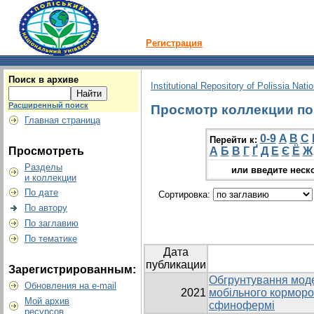
Регистрация
Поиск в архиве
Institutional Repository of Polissia Nati
Расширенный поиск
Просмотр коллекции по г
Главная страница
0-9
A
B
C
Перейти к:
Просмотреть
А
Б
В
Г
Ґ
Д
Е
Є
Ё
Ж
Разделы
или введите неск
и коллекции
По дате
Сортировка:
По автору
По заглавию
По тематике
Дата
публикации
Зарегистрированным:
Обгрунтування моде
Обновления на e-mail
2021
мобільного корморо
Мой архив
сфинофермі
ресурсов