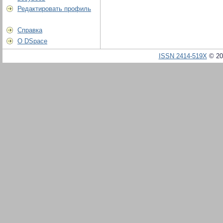
Редактировать профиль
Справка
О DSpace
ISSN 2414-519X
© 20