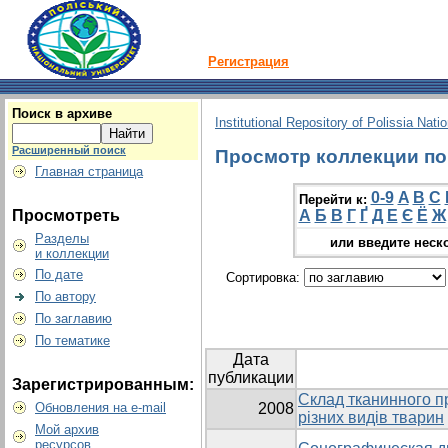
Регистрация
Поиск в архиве
Institutional Repository of Polissia Nati
Расширенный поиск
Просмотр коллекции по г
Главная страница
0-9
A
B
C
Перейти к:
Просмотреть
А
Б
В
Г
Ґ
Д
Е
Є
Ё
Ж
Разделы
или введите неск
и коллекции
По дате
Сортировка:
По автору
По заглавию
По тематике
Дата
публикации
Зарегистрированным:
Склад тканинного п
Обновления на e-mail
2008
різних видів тварин
Мой архив
ресурсов