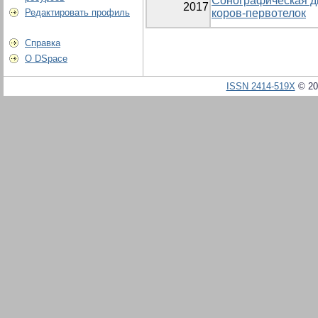
Сонографическая ди
2017
Редактировать профиль
коров-первотелок
Справка
О DSpace
ISSN 2414-519X
© 20