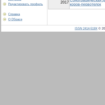
Сонографическая ди
2017
Редактировать профиль
коров-первотелок
Справка
О DSpace
ISSN 2414-519X
© 20