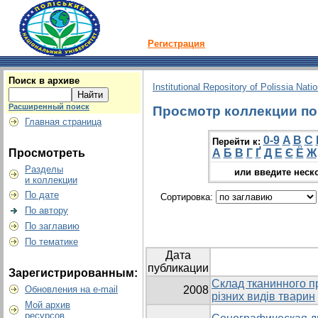
Регистрация
Поиск в архиве
Institutional Repository of Polissia Nati
Расширенный поиск
Просмотр коллекции по г
Главная страница
0-9
A
B
C
Перейти к:
Просмотреть
А
Б
В
Г
Ґ
Д
Е
Є
Ё
Ж
Разделы
или введите неск
и коллекции
По дате
Сортировка:
По автору
По заглавию
По тематике
Дата
публикации
Зарегистрированным:
Склад тканинного п
Обновления на e-mail
2008
різних видів тварин
Мой архив
ресурсов