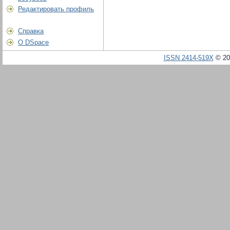
Редактировать профиль
Справка
О DSpace
ISSN 2414-519X
© 20