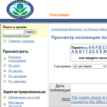
Регистрация
Поиск в архиве
Institutional Repository of Polissia Nati
Расширенный поиск
Просмотр коллекции по г
Главная страница
0-9
A
B
C
Перейти к:
Просмотреть
А
Б
В
Г
Ґ
Д
Е
Є
Ё
Ж
Разделы
или введите неск
и коллекции
По дате
Сортировка:
По автору
По заглавию
По тематике
Дата
публикации
Зарегистрированным:
Обновления на e-mail
The supply shock in or
2022
caused by the effect
Мой архив
ресурсов