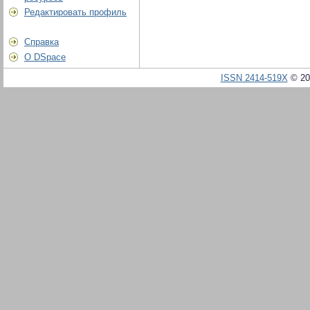
Редактировать профиль
Справка
О DSpace
ISSN 2414-519X
© 20