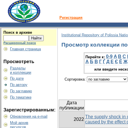
Регистрация
Поиск в архиве
Institutional Repository of Polissia Nati
Расширенный поиск
Просмотр коллекции по г
Главная страница
0-9
A
B
C
Перейти к:
Просмотреть
А
Б
В
Г
Ґ
Д
Е
Є
Ё
Ж
Разделы
или введите неск
и коллекции
По дате
Сортировка:
По автору
По заглавию
По тематике
Дата
публикации
Зарегистрированным:
Обновления на e-mail
The supply shock in or
2022
caused by the effect
Мой архив
ресурсов