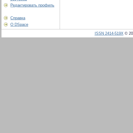
Редактировать профиль
Справка
О DSpace
ISSN 2414-519X
© 20