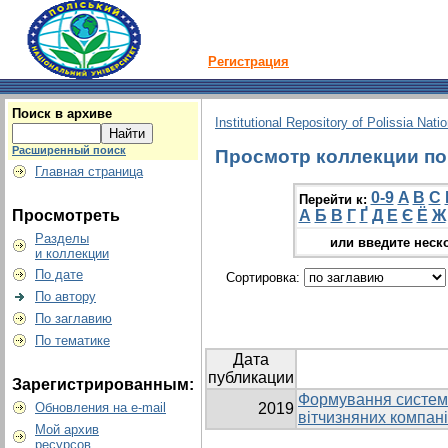
Регистрация
Поиск в архиве
Institutional Repository of Polissia Nati
Расширенный поиск
Просмотр коллекции по г
Главная страница
0-9
A
B
C
Перейти к:
Просмотреть
А
Б
В
Г
Ґ
Д
Е
Є
Ё
Ж
Разделы
или введите неск
и коллекции
По дате
Сортировка:
По автору
По заглавию
По тематике
Дата
публикации
Зарегистрированным:
Формування системи
Обновления на e-mail
2019
вітчизняних компан
Мой архив
ресурсов