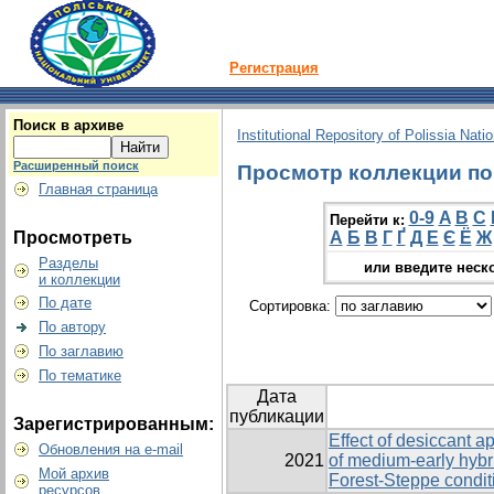
Регистрация
Поиск в архиве
Institutional Repository of Polissia Nati
Расширенный поиск
Просмотр коллекции по г
Главная страница
0-9
A
B
C
Перейти к:
Просмотреть
А
Б
В
Г
Ґ
Д
Е
Є
Ё
Ж
Разделы
или введите неск
и коллекции
По дате
Сортировка:
По автору
По заглавию
По тематике
Дата
публикации
Зарегистрированным:
Effect of desiccant a
Обновления на e-mail
2021
of medium-early hybr
Мой архив
Forest-Steppe condit
ресурсов