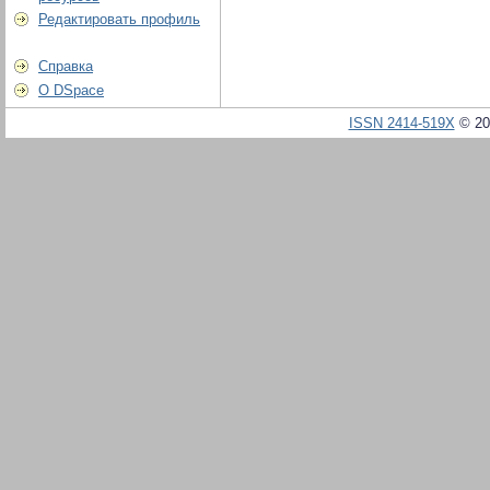
Редактировать профиль
Справка
О DSpace
ISSN 2414-519X
© 20