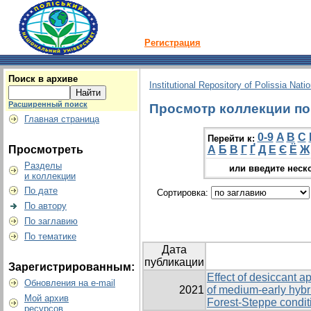
Регистрация
Поиск в архиве
Institutional Repository of Polissia Nati
Расширенный поиск
Просмотр коллекции по г
Главная страница
0-9
A
B
C
Перейти к:
Просмотреть
А
Б
В
Г
Ґ
Д
Е
Є
Ё
Ж
Разделы
или введите неск
и коллекции
По дате
Сортировка:
По автору
По заглавию
По тематике
Дата
публикации
Зарегистрированным:
Effect of desiccant a
Обновления на e-mail
2021
of medium-early hybr
Мой архив
Forest-Steppe condit
ресурсов