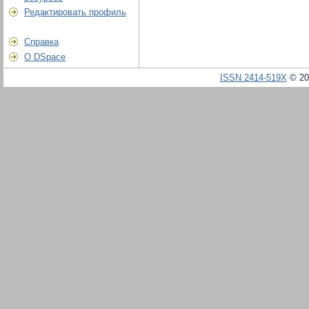
Редактировать профиль
Справка
О DSpace
ISSN 2414-519X
© 20