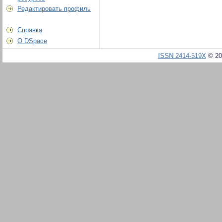
Редактировать профиль
Справка
О DSpace
ISSN 2414-519X
© 20