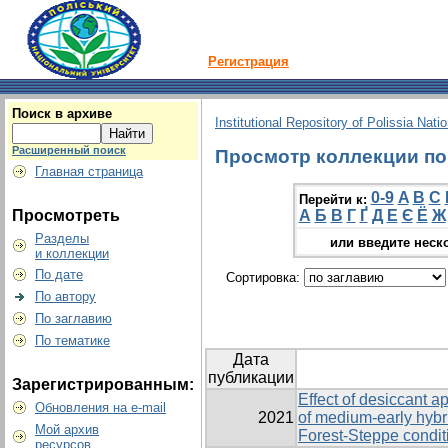
Регистрация
Поиск в архиве
Institutional Repository of Polissia Nati
Расширенный поиск
Просмотр коллекции по г
Главная страница
0-9
A
B
C
Перейти к:
Просмотреть
А
Б
В
Г
Ґ
Д
Е
Є
Ё
Ж
Разделы
или введите неск
и коллекции
По дате
Сортировка:
По автору
По заглавию
По тематике
Дата
публикации
Зарегистрированным:
Effect of desiccant a
Обновления на e-mail
2021
of medium-early hybr
Мой архив
Forest-Steppe condit
ресурсов