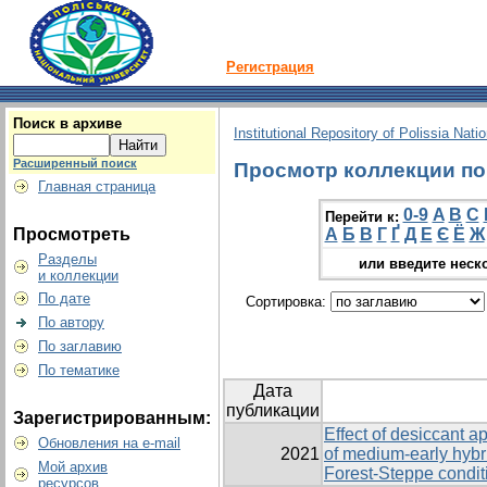
Регистрация
Поиск в архиве
Institutional Repository of Polissia Nati
Расширенный поиск
Просмотр коллекции по г
Главная страница
0-9
A
B
C
Перейти к:
Просмотреть
А
Б
В
Г
Ґ
Д
Е
Є
Ё
Ж
Разделы
или введите неск
и коллекции
По дате
Сортировка:
По автору
По заглавию
По тематике
Дата
публикации
Зарегистрированным:
Effect of desiccant a
Обновления на e-mail
2021
of medium-early hybr
Мой архив
Forest-Steppe condit
ресурсов