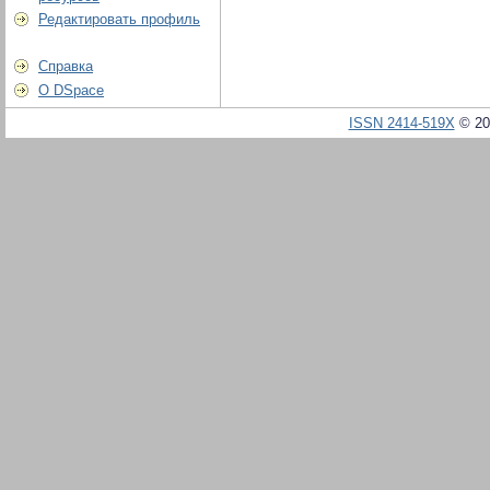
Редактировать профиль
Справка
О DSpace
ISSN 2414-519X
© 20