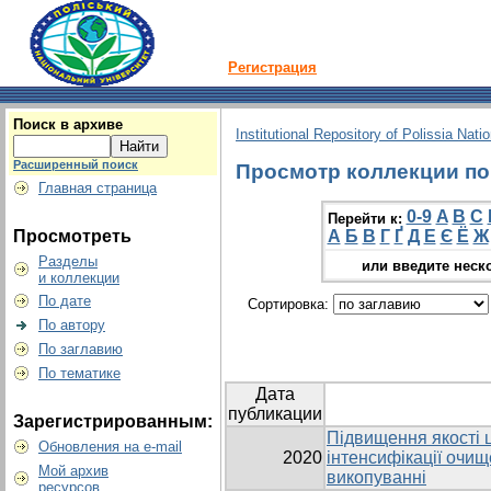
Регистрация
Поиск в архиве
Institutional Repository of Polissia Nati
Расширенный поиск
Просмотр коллекции по г
Главная страница
0-9
A
B
C
Перейти к:
Просмотреть
А
Б
В
Г
Ґ
Д
Е
Є
Ё
Ж
Разделы
или введите неск
и коллекции
По дате
Сортировка:
По автору
По заглавию
По тематике
Дата
публикации
Зарегистрированным:
Підвищення якості
Обновления на e-mail
2020
інтенсифікації очищ
Мой архив
викопуванні
ресурсов