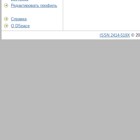
Редактировать профиль
Справка
О DSpace
ISSN 2414-519X
© 20