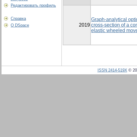
Редактировать профиль
Справка
Graph-analytical opti
2019
cross-section of a c
О DSpace
elastic wheeled mov
ISSN 2414-519X
© 20