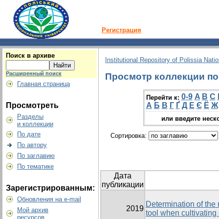
Регистрация
Поиск в архиве
Institutional Repository of Polissia Nati
Расширенный поиск
Просмотр коллекции по г
Главная страница
0-9
A
B
C
Перейти к:
Просмотреть
А
Б
В
Г
Ґ
Д
Е
Є
Ё
Ж
Разделы
или введите неск
и коллекции
По дате
Сортировка:
По автору
По заглавию
По тематике
Дата
публикации
Зарегистрированным:
Обновления на e-mail
Determination of the r
2019
Мой архив
tool when cultivating 
ресурсов