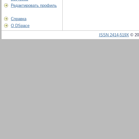
Редактировать профиль
Справка
О DSpace
ISSN 2414-519X
© 20