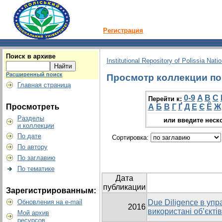
Регистрация
Поиск в архиве
Institutional Repository of Polissia Nati
Расширенный поиск
Просмотр коллекции по 
Главная страница
0-9
A
B
C
Перейти к:
Просмотреть
А
Б
В
Г
Ґ
Д
Е
Є
Ё
Ж
Разделы
или введите неск
и коллекции
По дате
Сортировка:
По автору
По заглавию
По тематике
Дата
публикации
Зарегистрированным:
Обновления на e-mail
Due Diligence в упр
2016
використані об’єкті
Мой архив
ресурсов