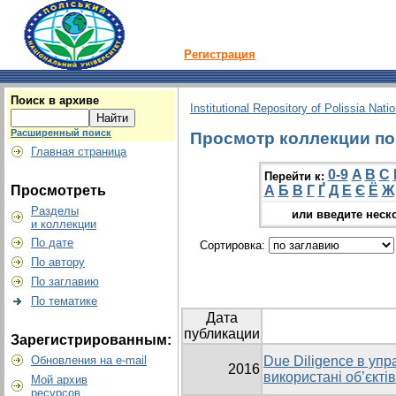
Регистрация
Поиск в архиве
Institutional Repository of Polissia Nati
Расширенный поиск
Просмотр коллекции по 
Главная страница
0-9
A
B
C
Перейти к:
Просмотреть
А
Б
В
Г
Ґ
Д
Е
Є
Ё
Ж
Разделы
или введите неск
и коллекции
По дате
Сортировка:
По автору
По заглавию
По тематике
Дата
публикации
Зарегистрированным:
Обновления на e-mail
Due Diligence в упр
2016
використані об’єкті
Мой архив
ресурсов