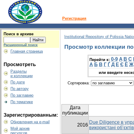
Регистрация
Поиск в архиве
Institutional Repository of Polissia Nati
Расширенный поиск
Просмотр коллекции по 
Главная страница
0-9
A
B
C
Перейти к:
Просмотреть
А
Б
В
Г
Ґ
Д
Е
Є
Ё
Ж
Разделы
или введите неск
и коллекции
По дате
Сортировка:
По автору
По заглавию
По тематике
Дата
публикации
Зарегистрированным:
Обновления на e-mail
Due Diligence в упр
2016
використані об’єкті
Мой архив
ресурсов