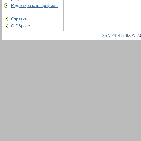
Редактировать профиль
Справка
О DSpace
ISSN 2414-519X
© 20