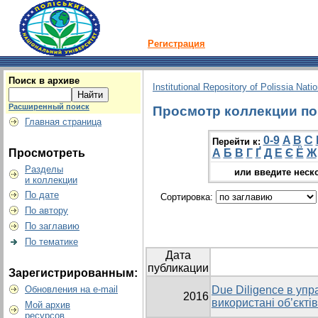
Регистрация
Поиск в архиве
Institutional Repository of Polissia Nati
Расширенный поиск
Просмотр коллекции по 
Главная страница
0-9
A
B
C
Перейти к:
Просмотреть
А
Б
В
Г
Ґ
Д
Е
Є
Ё
Ж
Разделы
или введите неск
и коллекции
По дате
Сортировка:
По автору
По заглавию
По тематике
Дата
публикации
Зарегистрированным:
Обновления на e-mail
Due Diligence в упр
2016
використані об’єкті
Мой архив
ресурсов