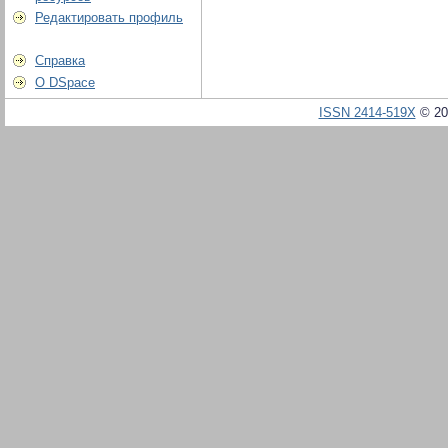
Редактировать профиль
Справка
О DSpace
ISSN 2414-519X
© 20