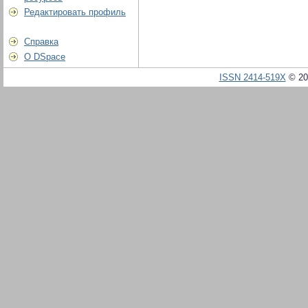
Редактировать профиль
Справка
О DSpace
ISSN 2414-519X
© 20