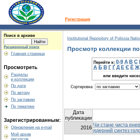
Регистрация
Поиск в архиве
Institutional Repository of Polissia Nati
Расширенный поиск
Просмотр коллекции по г
Главная страница
0-9
A
B
C
Перейти к:
Просмотреть
А
Б
В
Г
Ґ
Д
Е
Є
Ё
Ж
Разделы
или введите неск
и коллекции
По дате
Сортировка:
По автору
По заглавию
По тематике
Дата
публикации
Зарегистрированным:
Чи стане чиста ене
Обновления на e-mail
2016
ядерний синтез гол
Мой архив
ресурсов