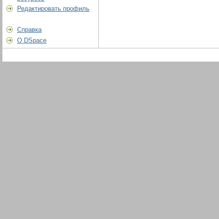
Редактировать профиль
Справка
О DSpace