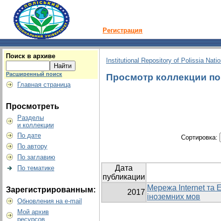
Регистрация
Поиск в архиве
Institutional Repository of Polissia Nati
Расширенный поиск
Просмотр коллекции по 
Главная страница
Просмотреть
Разделы
и коллекции
По дате
Сортировка:
По автору
По заглавию
Дата
По тематике
публикации
Мережа Internet та 
Зарегистрированным:
2017
іноземних мов
Обновления на e-mail
Мой архив
ресурсов