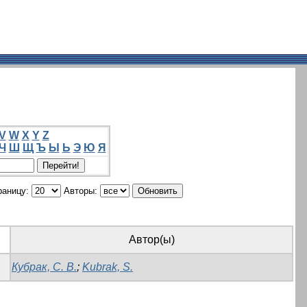
V
W
X
Y
Z
Ч
Ш
Щ
Ъ
Ы
Ь
Э
Ю
Я
раницу:
Авторы:
Автор(ы)
Кубрак, С. В.
;
Kubrak, S.