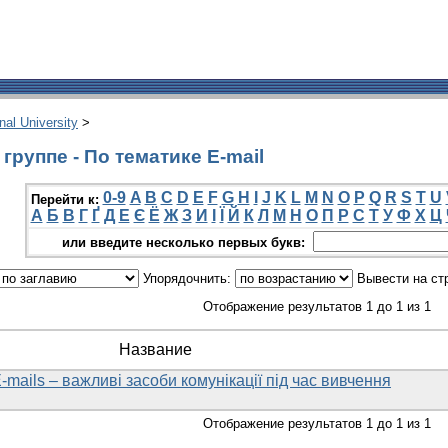
onal University
>
группе - По тематике E-mail
0-9
A
B
C
D
E
F
G
H
I
J
K
L
M
N
O
P
Q
R
S
T
U
Перейти к:
А
Б
В
Г
Ґ
Д
Е
Є
Ё
Ж
З
И
І
Ї
Й
К
Л
М
Н
О
П
Р
С
Т
У
Ф
Х
Ц
или введите несколько первых букв:
Упорядочнить:
Вывести на ст
Отображение результатов 1 до 1 из 1
Название
E-mails – важливі засоби комунікації під час вивчення
Отображение результатов 1 до 1 из 1