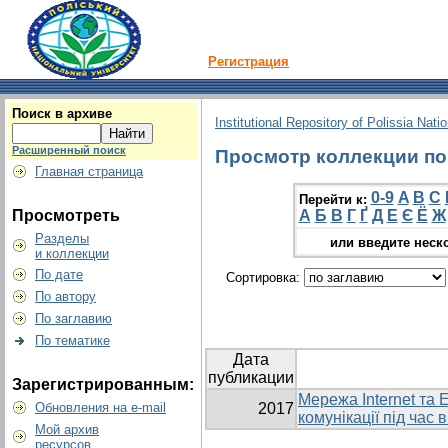
Регистрация
Поиск в архиве
Institutional Repository of Polissia Nati
Расширенный поиск
Просмотр коллекции по 
Главная страница
0-9
A
B
C
Перейти к:
Просмотреть
А
Б
В
Г
Ґ
Д
Е
Є
Ё
Ж
Разделы
или введите неск
и коллекции
По дате
Сортировка:
По автору
По заглавию
По тематике
Дата
публикации
Зарегистрированным:
Мережа Internet та 
Обновления на e-mail
2017
комунікації під час
Мой архив
ресурсов