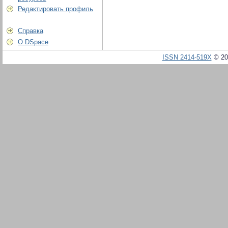
Редактировать профиль
Справка
О DSpace
ISSN 2414-519X
© 20