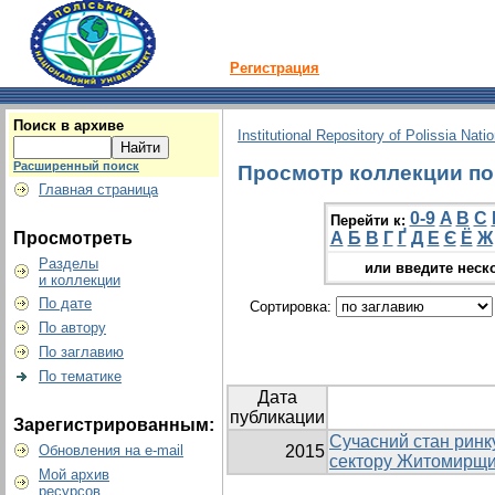
Регистрация
Поиск в архиве
Institutional Repository of Polissia Nati
Расширенный поиск
Просмотр коллекции по г
Главная страница
0-9
A
B
C
Перейти к:
Просмотреть
А
Б
В
Г
Ґ
Д
Е
Є
Ё
Ж
Разделы
или введите неск
и коллекции
По дате
Сортировка:
По автору
По заглавию
По тематике
Дата
публикации
Зарегистрированным:
Сучасний стан ринк
Обновления на e-mail
2015
сектору Житомирщ
Мой архив
ресурсов