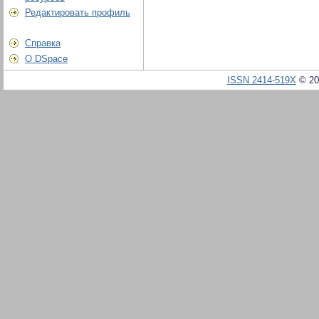
Редактировать профиль
Справка
О DSpace
ISSN 2414-519X
© 20