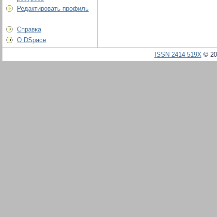
Редактировать профиль
Справка
О DSpace
ISSN 2414-519X
© 20