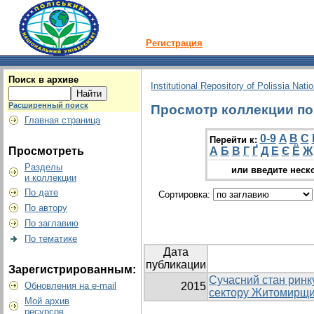
Регистрация
Поиск в архиве
Institutional Repository of Polissia Nati
Расширенный поиск
Просмотр коллекции по г
Главная страница
0-9
A
B
C
Перейти к:
Просмотреть
А
Б
В
Г
Ґ
Д
Е
Є
Ё
Ж
Разделы
или введите неск
и коллекции
По дате
Сортировка:
По автору
По заглавию
По тематике
Дата
публикации
Зарегистрированным:
Сучасний стан ринк
Обновления на e-mail
2015
сектору Житомирщ
Мой архив
ресурсов