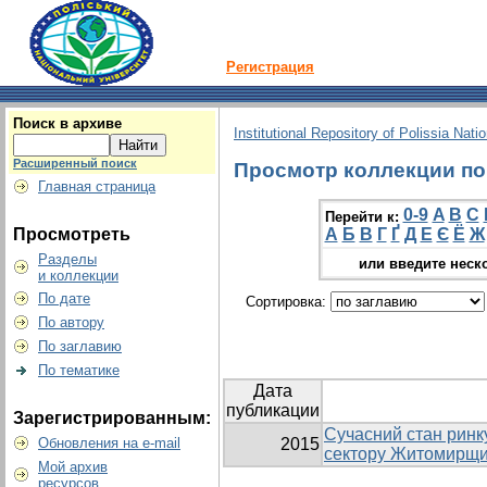
Регистрация
Поиск в архиве
Institutional Repository of Polissia Nati
Расширенный поиск
Просмотр коллекции по г
Главная страница
0-9
A
B
C
Перейти к:
Просмотреть
А
Б
В
Г
Ґ
Д
Е
Є
Ё
Ж
Разделы
или введите неск
и коллекции
По дате
Сортировка:
По автору
По заглавию
По тематике
Дата
публикации
Зарегистрированным:
Сучасний стан ринк
Обновления на e-mail
2015
сектору Житомирщ
Мой архив
ресурсов