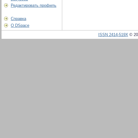
Редактировать профиль
Справка
О DSpace
ISSN 2414-519X
© 20