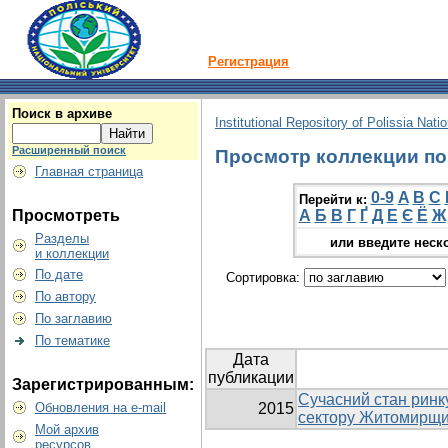
Регистрация
Поиск в архиве
Institutional Repository of Polissia Nati
Расширенный поиск
Просмотр коллекции по г
Главная страница
0-9
A
B
C
Перейти к:
Просмотреть
А
Б
В
Г
Ґ
Д
Е
Є
Ё
Ж
Разделы
или введите неск
и коллекции
По дате
Сортировка:
По автору
По заглавию
По тематике
Дата
публикации
Зарегистрированным:
Сучасний стан ринк
Обновления на e-mail
2015
сектору Житомирщ
Мой архив
ресурсов