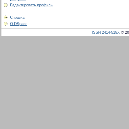
Редактировать профиль
Справка
О DSpace
ISSN 2414-519X
© 20