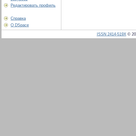
Редактировать профиль
Справка
О DSpace
ISSN 2414-519X
© 20