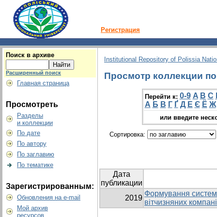
Регистрация
Поиск в архиве
Institutional Repository of Polissia Nati
Расширенный поиск
Просмотр коллекции по 
Главная страница
0-9
A
B
C
Перейти к:
Просмотреть
А
Б
В
Г
Ґ
Д
Е
Є
Ё
Ж
Разделы
или введите неск
и коллекции
По дате
Сортировка:
По автору
По заглавию
По тематике
Дата
публикации
Зарегистрированным:
Формування системи
Обновления на e-mail
2019
вітчизняних компан
Мой архив
ресурсов