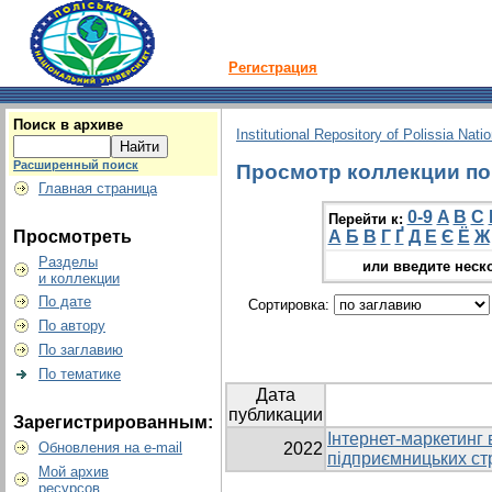
Регистрация
Поиск в архиве
Institutional Repository of Polissia Nati
Расширенный поиск
Просмотр коллекции по 
Главная страница
0-9
A
B
C
Перейти к:
Просмотреть
А
Б
В
Г
Ґ
Д
Е
Є
Ё
Ж
Разделы
или введите неск
и коллекции
По дате
Сортировка:
По автору
По заглавию
По тематике
Дата
публикации
Зарегистрированным:
Інтернет-маркетинг 
Обновления на e-mail
2022
підприємницьких ст
Мой архив
ресурсов