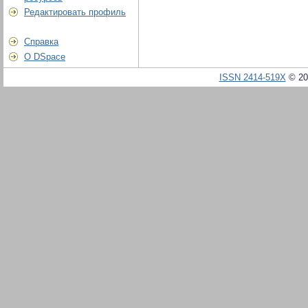
Редактировать профиль
Справка
О DSpace
ISSN 2414-519X
© 20