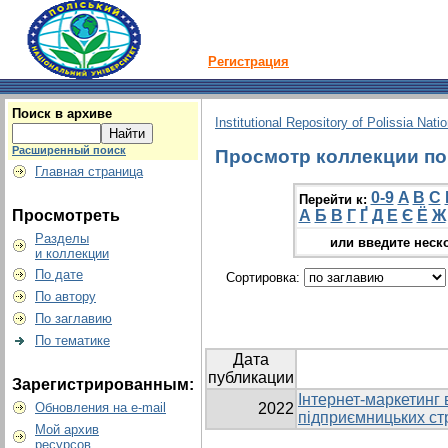
Регистрация
Поиск в архиве
Institutional Repository of Polissia Nati
Расширенный поиск
Просмотр коллекции по 
Главная страница
0-9
A
B
C
Перейти к:
Просмотреть
А
Б
В
Г
Ґ
Д
Е
Є
Ё
Ж
Разделы
или введите неск
и коллекции
По дате
Сортировка:
По автору
По заглавию
По тематике
Дата
публикации
Зарегистрированным:
Інтернет-маркетинг 
Обновления на e-mail
2022
підприємницьких ст
Мой архив
ресурсов