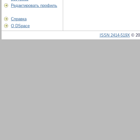
Редактировать профиль
Справка
О DSpace
ISSN 2414-519X
© 20