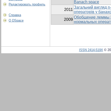
Banach space
Редактировать профиль
Загальний вигляд n
2011
операторів у банах
Справка
Обобщение леммы Е.
2009
О DSpace
нормальных операт
ISSN 2414-519X
© 20