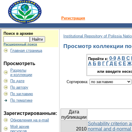
Регистрация
Поиск в архиве
Institutional Repository of Polissia Nati
Расширенный поиск
Просмотр коллекции по г
Главная страница
0-9
A
B
C
Перейти к:
Просмотреть
А
Б
В
Г
Ґ
Д
Е
Є
Ё
Ж
Разделы
или введите неск
и коллекции
По дате
Сортировка:
По автору
По заглавию
По тематике
Дата
Зарегистрированным:
публикации
Обновления на e-mail
Solvability criterion 
Мой архив
2010
normal and d-normal 
ресурсов