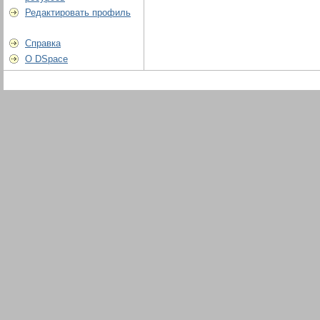
Редактировать профиль
Справка
О DSpace