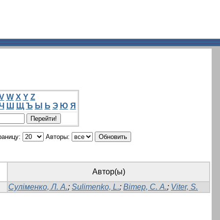
V
W
X
Y
Z
Ч
Ш
Щ
Ъ
Ы
Ь
Э
Ю
Я
раницу:
Авторы:
Автор(ы)
Суліменко, Л. А.
;
Sulimenko, L.
;
Вітер, С. А.
;
Viter, S.