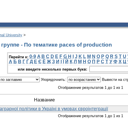
onal University
>
руппе - По тематике paces of production
0-9
A
B
C
D
E
F
G
H
I
J
K
L
M
N
O
P
Q
R
S
T
U
Перейти к:
А
Б
В
Г
Ґ
Д
Е
Є
Ё
Ж
З
И
І
Ї
Й
К
Л
М
Н
О
П
Р
С
Т
У
Ф
Х
Ц
или введите несколько первых букв:
Упорядочнить:
Вывести на ст
Отображение результатов 1 до 1 из 1
Название
грарної політики в Україні в умовах євроінтеграції
Отображение результатов 1 до 1 из 1