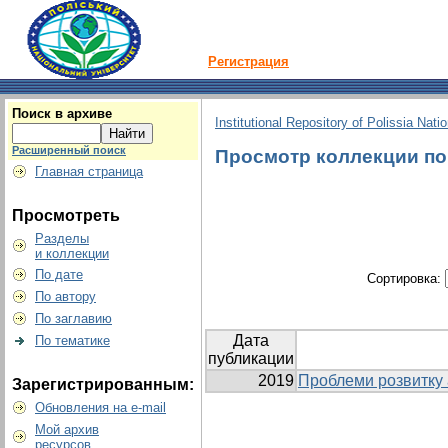
Регистрация
Поиск в архиве
Institutional Repository of Polissia Nati
Расширенный поиск
Просмотр коллекции по г
Главная страница
Просмотреть
Разделы
и коллекции
По дате
Сортировка:
По автору
По заглавию
Дата
По тематике
публикации
2019
Проблеми розвитку а
Зарегистрированным:
Обновления на e-mail
Мой архив
ресурсов