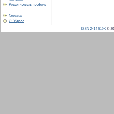
Редактировать профиль
Справка
О DSpace
ISSN 2414-519X
© 20