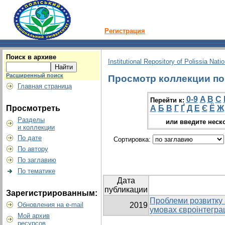
Регистрация
Поиск в архиве
Institutional Repository of Polissia Nati
Расширенный поиск
Просмотр коллекции по г
Главная страница
0-9
A
B
C
Перейти к:
Просмотреть
А
Б
В
Г
Ґ
Д
Е
Є
Ё
Ж
Разделы
или введите неск
и коллекции
По дате
Сортировка:
По автору
По заглавию
По тематике
Дата
публикации
Зарегистрированным:
Проблеми розвитку а
Обновления на e-mail
2019
умовах євроінтеграц
Мой архив
ресурсов