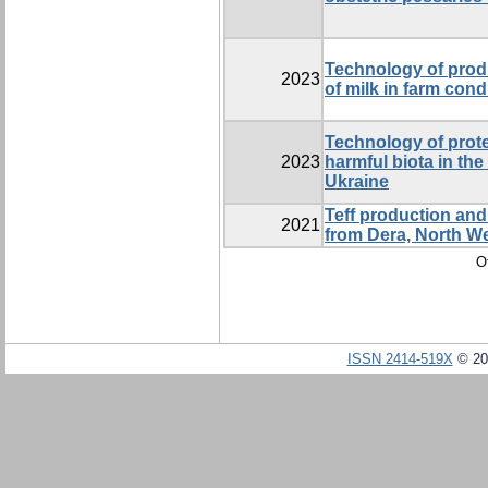
Technology of prod
2023
of milk in farm cond
Technology of prote
2023
harmful biota in th
Ukraine
Teff production and
2021
from Dera, North We
О
ISSN 2414-519X
© 20