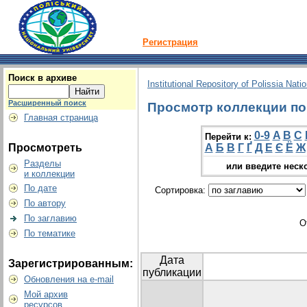
Регистрация
Поиск в архиве
Institutional Repository of Polissia Nati
Расширенный поиск
Просмотр коллекции по 
Главная страница
0-9
A
B
C
Перейти к:
Просмотреть
А
Б
В
Г
Ґ
Д
Е
Є
Ё
Ж
Разделы
или введите неск
и коллекции
По дате
Сортировка:
По автору
По заглавию
О
По тематике
Дата
Зарегистрированным:
публикации
Обновления на e-mail
Мой архив
ресурсов