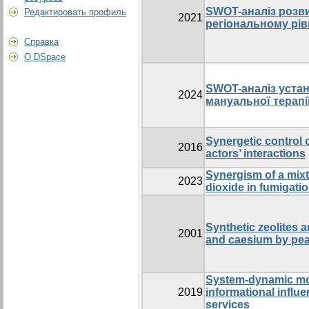
SWOT-аналіз розви
Редактировать профиль
2021
регіональному рівн
Справка
О DSpace
SWOT-аналіз устан
2024
мануальної терапі
Synergetic control 
2016
actors’ interactions
Synergism of a mix
2023
dioxide in fumigati
Synthetic zeolites 
2001
and caesium by pea
System-dynamic mod
2019
informational influe
services