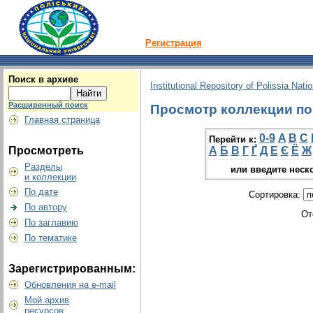
Регистрация
Поиск в архиве
Institutional Repository of Polissia Nati
Расширенный поиск
Просмотр коллекции по 
Главная страница
0-9
A
B
C
Перейти к:
Просмотреть
А
Б
В
Г
Ґ
Д
Е
Є
Ё
Ж
Разделы
или введите неск
и коллекции
По дате
Сортировка:
По автору
От
По заглавию
По тематике
Зарегистрированным:
Обновления на e-mail
Мой архив
ресурсов