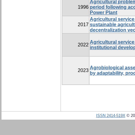
Agricultural proble
1996
period following ac
Power Plant
Agricultural servic
2017
sustainable agricul
decentralization ve
Agricultural service
2022
institutional devel
Agrobiological asse
2023
by adaptability, pro
ISSN 2414-519X
© 20