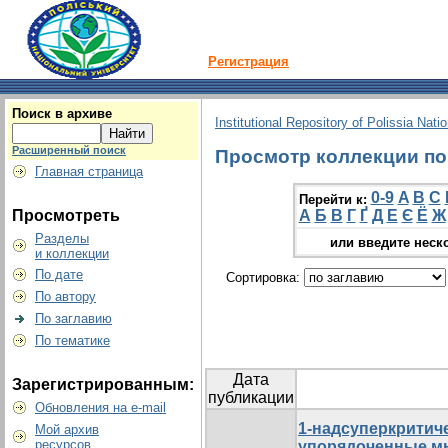
Регистрация
Поиск в архиве
Institutional Repository of Polissia Nati
Расширенный поиск
Просмотр коллекции по 
Главная страница
0-9
A
B
C
Перейти к:
Просмотреть
А
Б
В
Г
Ґ
Д
Е
Є
Ё
Ж
Разделы
или введите неск
и коллекции
По дате
Сортировка:
По автору
По заглавию
По тематике
Дата
Зарегистрированным:
публикации
Обновления на e-mail
1-надсуперкритич
Мой архив
ресурсов
упорядоченные мн