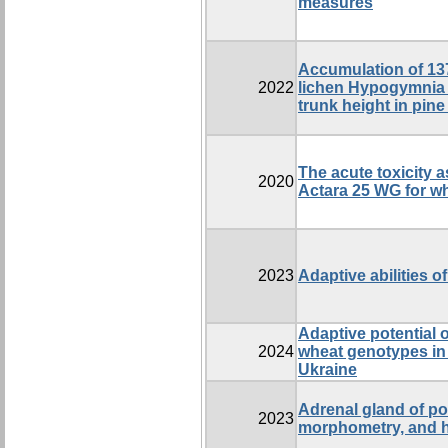
measures
Accumulation of 137
2022
lichen Hypogymnia p
trunk height in pin
The acute toxicity
2020
Actara 25 WG for wh
2023
Adaptive abilities o
Adaptive potential 
2024
wheat genotypes in 
Ukraine
Adrenal gland of po
2023
morphometry, and h