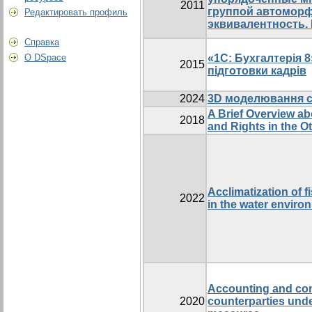
2011
группой автоморф
Редактировать профиль
эквивалентность. 
Справка
О DSpace
«1С: Бухгалтерія 8
2015
підготовки кадрів
2024
3D моделювання с
A Brief Overview a
2018
and Rights in the 
Acclimatization of f
2022
in the water enviro
Accounting and cont
2020
counterparties unde