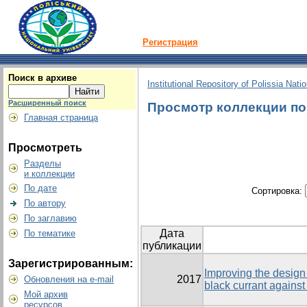
Регистрация
Поиск в архиве
Institutional Repository of Polissia Nati
Расширенный поиск
Просмотр коллекции по г
Главная страница
Просмотреть
Разделы
и коллекции
По дате
Сортировка:
По автору
По заглавию
Дата
По тематике
публикации
Зарегистрированным:
Improving the design 
2017
Обновления на e-mail
black currant against
Мой архив
ресурсов