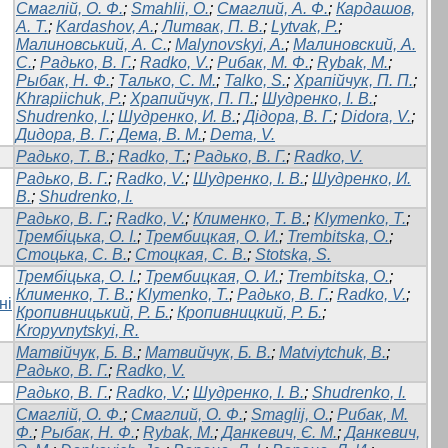
Смаглій, О. Ф.
;
Smahlii, O.
;
Смаглий, А. Ф.
;
Кардашов,
А. Т.
;
Kardashov, A.
;
Литвак, П. В.
;
Lytvak, P.
;
Малиновський, А. С.
;
Malynovskyi, A.
;
Малиновский, А.
С.
;
Радько, В. Г.
;
Radko, V.
;
Рибак, М. Ф.
;
Rybak, M.
;
Рыбак, Н. Ф.
;
Талько, С. М.
;
Talko, S.
;
Храпійчук, П. П.
;
Khrapiichuk, P.
;
Храпийчук, П. П.
;
Шудренко, І. В.
;
Shudrenko, I.
;
Шудренко, И. В.
;
Дідора, В. Г.
;
Didora, V.
;
Дидора, В. Г.
;
Дема, В. М.
;
Dema, V.
Радько, Т. В.
;
Radko, T.
;
Радько, В. Г.
;
Radko, V.
Радько, В. Г.
;
Radko, V.
;
Шудренко, І. В.
;
Шудренко, И.
В.
;
Shudrenko, I.
Радько, В. Г.
;
Radko, V.
;
Клименко, Т. В.
;
Klymenko, T.
;
Трембіцька, О. І.
;
Трембицкая, О. И.
;
Trembitska, O.
;
Стоцька, С. В.
;
Стоцкая, С. В.
;
Stotska, S.
Трембіцька, О. І.
;
Трембицкая, О. И.
;
Trembitska, O.
;
Клименко, Т. В.
;
Klymenko, T.
;
Радько, В. Г.
;
Radko, V.
;
ні
Кропивницький, Р. Б.
;
Кропивницкий, Р. Б.
;
Kropyvnytskyi, R.
Матвійчук, Б. В.
;
Матвийчук, Б. В.
;
Matviytchuk, B.
;
Радько, В. Г.
;
Radko, V.
Радько, В. Г.
;
Radko, V.
;
Шудренко, І. В.
;
Shudrenko, I.
Смаглій, О. Ф.
;
Смаглий, О. Ф.
;
Smaglij, О.
;
Рибак, М.
Ф.
;
Рыбак, Н. Ф.
;
Rybak, M.
;
Данкевич, Є. М.
;
Данкевич,