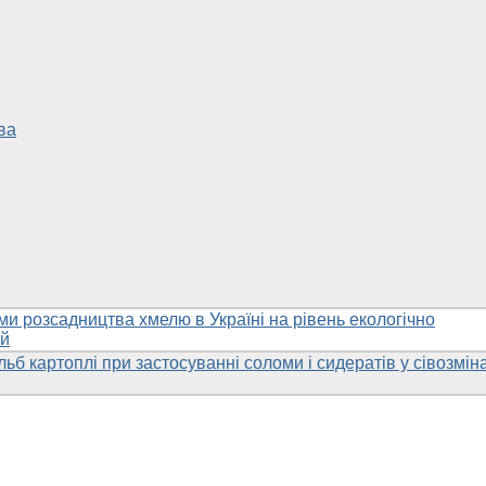
ва
и розсадництва хмелю в Україні на рівень екологічно
ій
льб картоплі при застосуванні соломи і сидератів у сівозмін