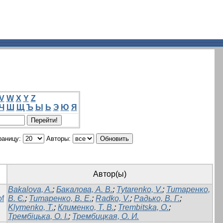
V
W
X
Y
Z
Ч
Ш
Щ
Ъ
Ы
Ь
Э
Ю
Я
раницу:
Авторы:
Автор(ы)
Bakalova, A.
;
Бакалова, А. В.
;
Tytarenko, V.
;
Титаренко,
of
В. Є.
;
Титаренко, В. Е.
;
Radko, V.
;
Радько, В. Г.
;
Klymenko, T.
;
Клименко, Т. В.
;
Trembitska, O.
;
Трембіцька, О. І.
;
Трембицкая, О. И.