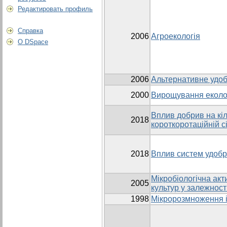
Редактировать профиль
Справка
2006
Агроекологія
О DSpace
2006
Альтернативне удобр
2000
Вирощування еколог
Вплив добрив на кіл
2018
короткоротаційній с
2018
Вплив систем удобре
Мікробіологічна акт
2005
культур у залежност
1998
Мікророзмноження in