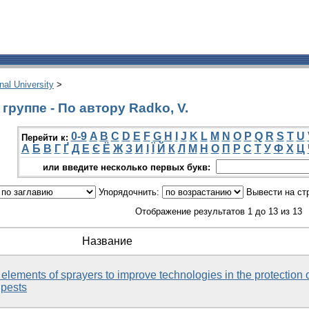
onal University
>
руппе - По автору Radko, V.
0-9
A
B
C
D
E
F
G
H
I
J
K
L
M
N
O
P
Q
R
S
T
U
Перейти к:
А
Б
В
Г
Ґ
Д
Е
Є
Ё
Ж
З
И
І
Ї
Й
К
Л
М
Н
О
П
Р
С
Т
У
Ф
Х
Ц
или введите несколько первых букв:
Упорядочнить:
Вывести на ст
Отображение результатов 1 до 13 из 13
Название
elements of sprayers to improve technologies in the protection 
 pests