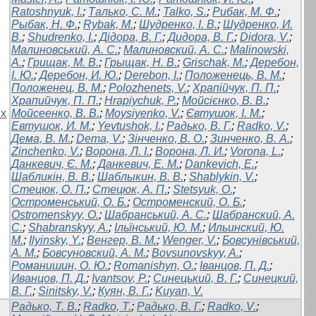
Ratoshnyuk, I.
;
Талько, С. М.
;
Talko, S.
;
Рибак, М. Ф.
;
Рыбак, Н. Ф.
;
Rybak, M.
;
Шудренко, І. В.
;
Шудренко, И.
В.
;
Shudrenko, I.
;
Дідора, В. Г.
;
Дидора, В. Г.
;
Didora, V.
;
Малиновський, А. С.
;
Малиновский, А. С.
;
Malinowski,
A.
;
Грищак, М. В.
;
Грыщак, Н. В.
;
Grischak, M.
;
Деребон,
І. Ю.
;
Деребон, И. Ю.
;
Derebon, I.
;
Положенець, В. М.
;
Положенец, В. М.
;
Polozhenets, V.
;
Храпійчук, П. П.
;
Храпийчук, П. П.
;
Hrapiychuk, P.
;
Мойсієнко, В. В.
;
их
Мойсеенко, В. В.
;
Moysiyenko, V.
;
Євтушок, І. М.
;
Евтушок, И. М.
;
Yevtushok, I.
;
Радько, В. Г.
;
Radko, V.
;
Дема, В. М.
;
Dema, V.
;
Зінченко, В. О.
;
Зинченко, В. А.
;
Zinchenko, V.
;
Ворона, Л. І.
;
Ворона, Л. И.
;
Vorona, L.
;
Данкевич, Є. М.
;
Данкевич, Е. М.
;
Dankevich, E.
;
Шабликін, В. В.
;
Шаблыкин, В. В.
;
Shablykin, V.
;
Стецюк, О. П.
;
Стецюк, А. П.
;
Stetsyuk, O.
;
Остроменський, О. Б.
;
Остроменский, О. Б.
;
Ostromenskyy, O.
;
Шабранський, А. С.
;
Шабранский, А.
С.
;
Shabranskyy, A.
;
Ільїнський, Ю. М.
;
Ильинский, Ю.
М.
;
Ilyinsky, Y.
;
Венгер, В. М.
;
Wenger, V.
;
Бовсунівський,
А. М.
;
Бовсуновский, А. М.
;
Bovsunovskyy, A.
;
Романишин, О. Ю.
;
Romanishyn, O.
;
Іванцов, П. Д.
;
Иванцов, П. Д.
;
Ivantsov, P.
;
Синецький, В. Г.
;
Синецкий,
В. Г.
;
Sinitsky, V.
;
Куян, В. Г.
;
Kuyan, V.
Радько, Т. В.
;
Radko, T.
;
Радько, В. Г.
;
Radko, V.
;