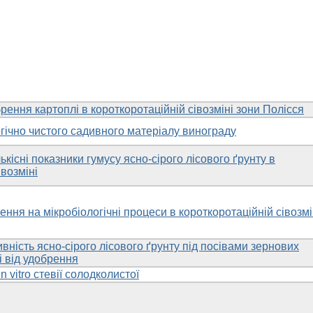
ення картоплі в короткоротаційній сівозміні зони Полісся
ічно чистого садивного матеріалу винограду
ькісні показники гумусу ясно-сірого лісового ґрунту в
івозміні
ння на мікробіологічні процеси в короткоротаційній сівозмі
ивність ясно-сірого лісового ґрунту під посівами зернових
і від удобрення
 vitro стевії солодколистої