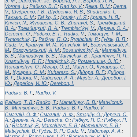
Э. М.
;
Dankevich, Je.
;
Ворона, Л. І.
;
Ворона, Л. И.
;
Vorona, L.
;
Радько, В. Г.
;
Rad`ko, V.
;
Дема, В. М.
;
Dema,
V.
;
Шудренко, І. В.
;
Шудренко, И. В.
;
Shudrenko, I.
;
Талько, С. М.
;
Tal`ko, S.
;
Кривіч, Н. Я.
;
Кривич, Н. Я.
;
Krivich, N.
;
Журавель, С. В.
;
Zhuravel, S.
;
Трембіцький,
В. А.
;
Трембицкий, В. А.
;
Trembisc`kyj, V.
;
Дереча, О. А.
;
Derecha, O.
;
Радько, В. Г.
;
Radko, V.
;
Тимощук, Т. М.
;
Tymoschuk, T.
;
Рябчук, П. О.
;
Ryabchuk, P.
;
Гудзь, В. П.
;
Gudz, V.
;
Кравчук, М. М.
;
Kravchuk, M.
;
Бовсунівський, A.
M.
;
Бовсуновський, A. M.
;
Bovsunivs`kyj, A.
;
Матвійчук,
Б. В.
;
Матвийчук, Б. В.
;
Matvijchuk, B.
;
Храпійчук, П. П.
;
Храпийчук, П. П.
;
Hrapijchuk, P.
;
Романишин, О. Ю.
;
Romanishyn, O.
;
Муляр, О. Д.
;
Mulyar, O.
;
Кухарець, С.
М.
;
Кухарец, С. М.
;
Kuharesc, S.
;
Дідора, В. Г.
;
Дидора,
В. Г.
;
Didora, V.
;
Майстер, А. А.
;
Majster, A.
;
Деребон, І.
Ю.
;
Деребон, И. Ю.
;
Derebon, I.
Радько, В. Г.
;
Radko, V.
ах
Радько, Т. В.
;
Radko, T.
;
Матвійчук, Б. В.
;
Matviichuk,
B.
;
Матвийчук, Б. В.
;
Радько, В. Г.
;
Radko, V.
Смаглій, О. Ф.
;
Смаглий, А. Ф.
;
Smagliy, O.
;
Дереча, О.
А.
;
Дереча, А. А.
;
Derecha, O.
;
Рябчук, П. О.
;
Рябчук, П.
А.
;
Riabchuk, P.
;
Матвійчук, Б. В.
;
Матвийчук, Б. В.
;
Matviychuk, B.
;
Гудзь, В. П.
;
Gudz, V.
;
Майстер, А. А.
;
Master, A.
;
Ратошнюк, І. Ю.
;
Ратошнюк, И. Ю.
;