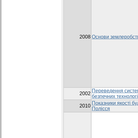
2008
Основи землеробст
Переведення систем
2002
безпечних технолог
Показники якості бу
2010
Полісся