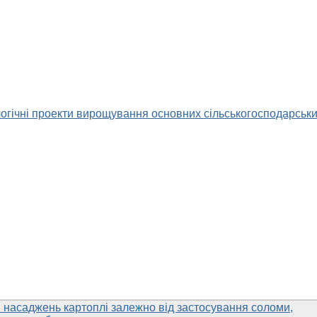
логічні проекти вирощування основних сільськогосподарськ
н насаджень картоплі залежно від застосування соломи,