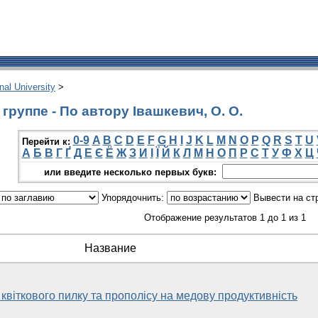
onal University
>
руппе - По автору Івашкевич, О. О.
0-9
A
B
C
D
E
F
G
H
I
J
K
L
M
N
O
P
Q
R
S
T
U
Перейти к:
А
Б
В
Г
Ґ
Д
Е
Є
Ё
Ж
З
И
І
Ї
Й
К
Л
М
Н
О
П
Р
С
Т
У
Ф
Х
Ц
или введите несколько первых букв:
Упорядочнить:
Вывести на ст
Отображение результатов 1 до 1 из 1
Название
квіткового пилку та прополісу на медову продуктивність