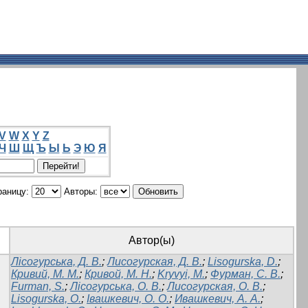
V
W
X
Y
Z
Ч
Ш
Щ
Ъ
Ы
Ь
Э
Ю
Я
раницу:
Авторы:
Автор(ы)
Лісогурська, Д. В.
;
Лисогурская, Д. В.
;
Lisogurska, D.
;
Кривий, М. М.
;
Кривой, М. Н.
;
Kryvyi, M.
;
Фурман, С. В.
;
Furman, S.
;
Лісогурська, О. В.
;
Лисогурская, О. В.
;
Lisogurska, O.
;
Івашкевич, О. О.
;
Ивашкевич, А. А.
;