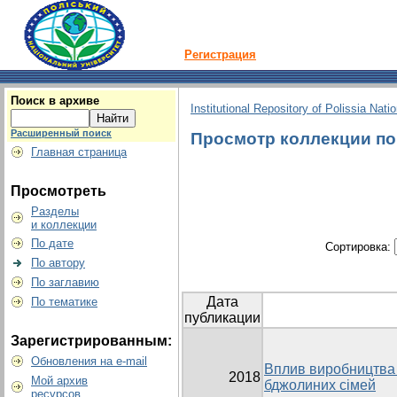
Регистрация
Поиск в архиве
Institutional Repository of Polissia Nati
Расширенный поиск
Просмотр коллекции по г
Главная страница
Просмотреть
Разделы
и коллекции
По дате
Сортировка:
По автору
По заглавию
Дата
По тематике
публикации
Зарегистрированным:
Обновления на e-mail
Вплив виробництва 
2018
Мой архив
бджолиних сімей
ресурсов