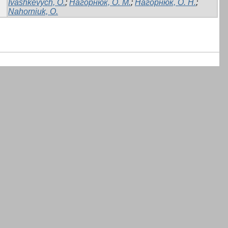
Ivashkevych, O.
;
Нагорнюк, О. М.
;
Нагорнюк, О. Н.
;
Nahorniuk, O.