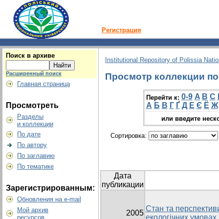
Регистрация
Поиск в архиве
Institutional Repository of Polissia Nati
Расширенный поиск
Просмотр коллекции по 
Главная страница
0-9
A
B
C
Перейти к:
Просмотреть
А
Б
В
Г
Ґ
Д
Е
Є
Ё
Ж
Разделы
или введите неск
и коллекции
По дате
Сортировка:
По автору
По заглавию
По тематике
Дата
публикации
Зарегистрированным:
Обновления на e-mail
Стан та перспектив
Мой архив
2005
екологічних умова
ресурсов