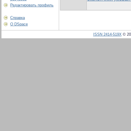
Редактировать профиль
Справка
О DSpace
ISSN 2414-519X
© 20