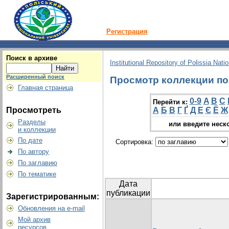
Регистрация
Поиск в архиве
Institutional Repository of Polissia Nati
Расширенный поиск
Просмотр коллекции по 
Главная страница
0-9
A
B
C
Перейти к:
Просмотреть
А
Б
В
Г
Ґ
Д
Е
Є
Ё
Ж
Разделы
или введите неск
и коллекции
По дате
Сортировка:
По автору
По заглавию
По тематике
Дата
публикации
Зарегистрированным:
Обновления на e-mail
Мой архив
ресурсов