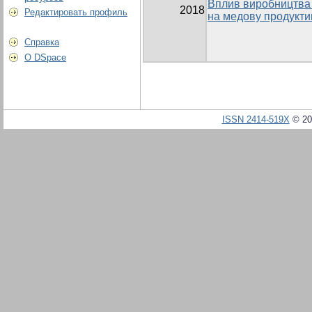
Вплив виробництва 
2018
Редактировать профиль
на медову продукти
Справка
О DSpace
ISSN 2414-519X
© 20