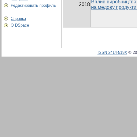
Вплив виробництва 
2018
Редактировать профиль
на медову продукти
Справка
О DSpace
ISSN 2414-519X
© 20