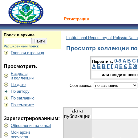
Регистрация
Поиск в архиве
Institutional Repository of Polissia Nati
Расширенный поиск
Просмотр коллекции по 
Главная страница
0-9
A
B
C
Перейти к:
Просмотреть
А
Б
В
Г
Ґ
Д
Е
Є
Ё
Ж
Разделы
или введите неск
и коллекции
По дате
Сортировка:
По автору
По заглавию
По тематике
Дата
публикации
Зарегистрированным:
Обновления на e-mail
Мой архив
ресурсов