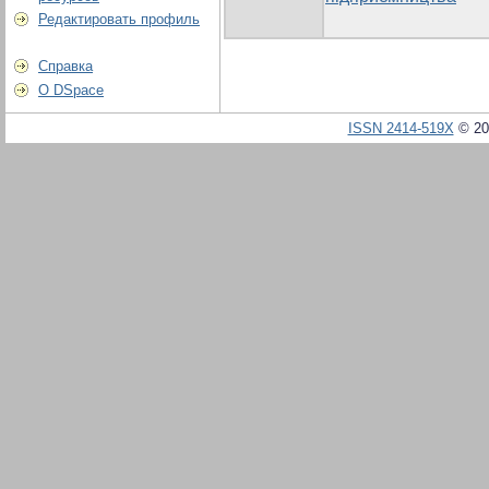
Редактировать профиль
Справка
О DSpace
ISSN 2414-519X
© 20