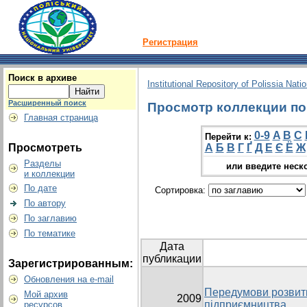
Регистрация
Поиск в архиве
Institutional Repository of Polissia Nati
Расширенный поиск
Просмотр коллекции по г
Главная страница
0-9
A
B
C
Перейти к:
Просмотреть
А
Б
В
Г
Ґ
Д
Е
Є
Ё
Ж
Разделы
или введите неск
и коллекции
По дате
Сортировка:
По автору
По заглавию
По тематике
Дата
публикации
Зарегистрированным:
Обновления на e-mail
Передумови розвитк
Мой архив
2009
підприємництва
ресурсов