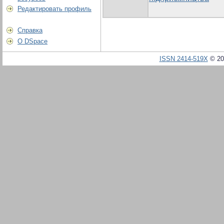
Редактировать профиль
Справка
О DSpace
ISSN 2414-519X
© 20