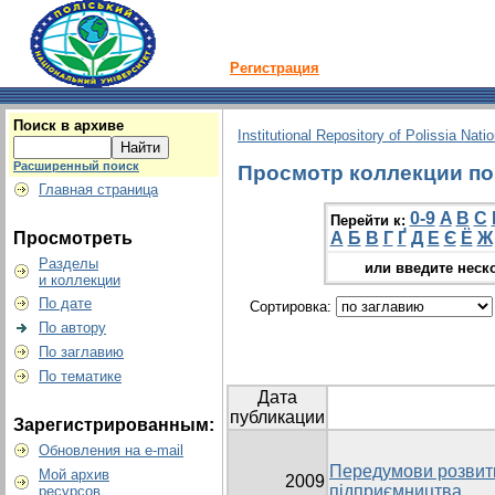
Регистрация
Поиск в архиве
Institutional Repository of Polissia Nati
Расширенный поиск
Просмотр коллекции по г
Главная страница
0-9
A
B
C
Перейти к:
Просмотреть
А
Б
В
Г
Ґ
Д
Е
Є
Ё
Ж
Разделы
или введите неск
и коллекции
По дате
Сортировка:
По автору
По заглавию
По тематике
Дата
публикации
Зарегистрированным:
Обновления на e-mail
Передумови розвитк
Мой архив
2009
підприємництва
ресурсов