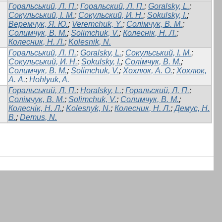
Горальський, Л. П.
;
Горальский, Л. П.
;
Goralsky, L.
;
Сокульський, І. М.
;
Сокульский, И. Н.
;
Sokulsky, I.
;
Веремчук, Я. Ю.
;
Veremchuk, Y.
;
Солімчук, В. М.
;
Солимчук, В. М.
;
Solimchuk, V.
;
Колеснік, Н. Л.
;
Колесник, Н. Л.
;
Kolesnik, N.
Горальський, Л. П.
;
Goralsky, L.
;
Сокульський, І. М.
;
Сокульський, И. Н.
;
Sokulsky, I.
;
Солімчук, В. М.
;
Солимчук, В. М.
;
Solimchuk, V.
;
Хохлюк, А. О.
;
Хохлюк,
А. А.
;
Hohlyuk, A.
Горальський, Л. П.
;
Horalsky, L.
;
Горальский, Л. П.
;
Солімчук, В. М.
;
Solimchuk, V.
;
Солимчук, В. М.
;
Колеснік, Н. Л.
;
Kolesnyk, N.
;
Колесник, Н. Л.
;
Демус, Н.
В.
;
Demus, N.