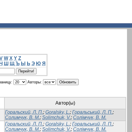
V
W
X
Y
Z
Ч
Ш
Щ
Ъ
Ы
Ь
Э
Ю
Я
раницу:
Авторы:
Автор(ы)
Горальский, Л. П.
;
Goralsky, L.
;
Горальський, Л. П.
;
Солимчук, В. М.
;
Solimchuk, V.
;
Солімчук, В. М.
Горальский, Л. П.
;
Goralsky, L.
;
Горальський, Л. П.
;
Солимчук, В. М.
;
Solimchuk, V.
;
Солімчук, В. М.