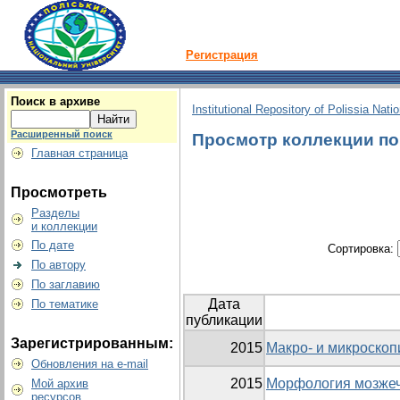
Регистрация
Поиск в архиве
Institutional Repository of Polissia Nati
Расширенный поиск
Просмотр коллекции по 
Главная страница
Просмотреть
Разделы
и коллекции
По дате
Сортировка:
По автору
По заглавию
Дата
По тематике
публикации
Зарегистрированным:
2015
Макро- и микроско
Обновления на e-mail
2015
Морфология мозжеч
Мой архив
ресурсов