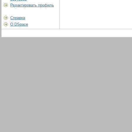
Редактировать профиль
Справка
О DSpace