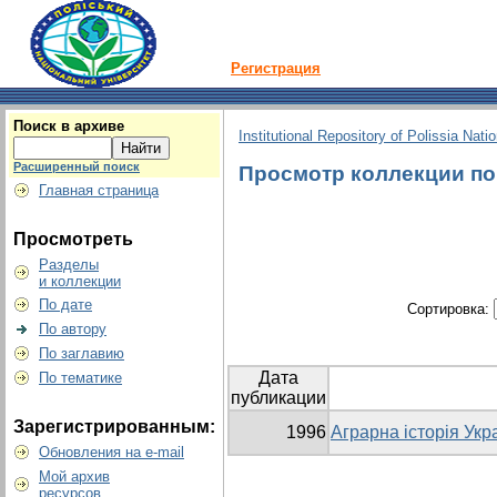
Регистрация
Поиск в архиве
Institutional Repository of Polissia Nati
Расширенный поиск
Просмотр коллекции по 
Главная страница
Просмотреть
Разделы
и коллекции
По дате
Сортировка:
По автору
По заглавию
Дата
По тематике
публикации
Зарегистрированным:
1996
Аграрна історія Укр
Обновления на e-mail
Мой архив
ресурсов