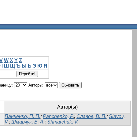
V
W
X
Y
Z
Ч
Ш
Щ
Ъ
Ы
Ь
Э
Ю
Я
раницу:
Авторы:
Автор(ы)
Панченко, П. П.
;
Panchenko, P.
;
Славов, В. П.
;
Slavov,
V.
;
Шмарчук, В. А.
;
Shmarchuk, V.