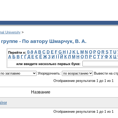
onal University
>
группе - По автору Шмарчук, В. А.
0-9
A
B
C
D
E
F
G
H
I
J
K
L
M
N
O
P
Q
R
S
T
U
Перейти к:
А
Б
В
Г
Ґ
Д
Е
Є
Ё
Ж
З
И
І
Ї
Й
К
Л
М
Н
О
П
Р
С
Т
У
Ф
Х
Ц
или введите несколько первых букв:
Упорядочнить:
Вывести на ст
Отображение результатов 1 до 1 из 1
Название
аїни
Отображение результатов 1 до 1 из 1