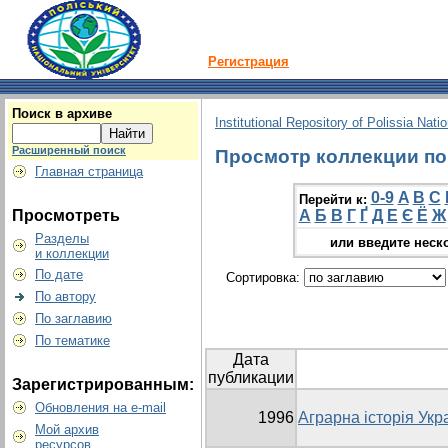
Регистрация
Поиск в архиве
Institutional Repository of Polissia Nati
Расширенный поиск
Просмотр коллекции по 
Главная страница
0-9
A
B
C
Перейти к:
Просмотреть
А
Б
В
Г
Ґ
Д
Е
Є
Ё
Ж
Разделы
или введите неск
и коллекции
По дате
Сортировка:
По автору
По заглавию
По тематике
Дата
публикации
Зарегистрированным:
Обновления на e-mail
1996
Аграрна історія Укр
Мой архив
ресурсов