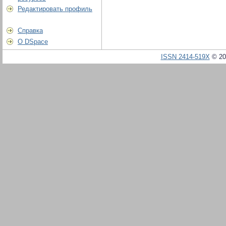
Редактировать профиль
Справка
О DSpace
ISSN 2414-519X
© 20