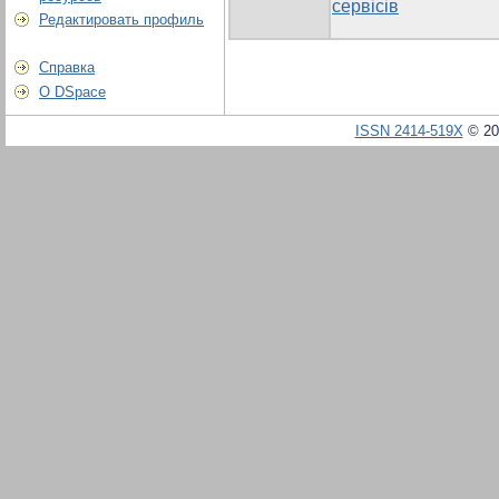
сервісів
Редактировать профиль
Справка
О DSpace
ISSN 2414-519X
© 20