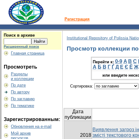
Регистрация
Поиск в архиве
Institutional Repository of Polissia Nati
Расширенный поиск
Просмотр коллекции по 
Главная страница
0-9
A
B
C
Перейти к:
Просмотреть
А
Б
В
Г
Ґ
Д
Е
Є
Ё
Ж
Разделы
или введите неск
и коллекции
По дате
Сортировка:
По автору
По заглавию
По тематике
Дата
публикации
Зарегистрированным:
Обновления на e-mail
Виявлення загроз і
Мой архив
2018
змісті текстового ко
ресурсов