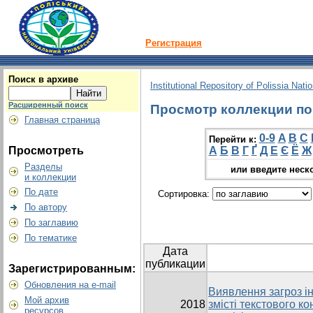
Регистрация
Поиск в архиве
Institutional Repository of Polissia Nati
Расширенный поиск
Просмотр коллекции по 
Главная страница
0-9
A
B
C
Перейти к:
Просмотреть
А
Б
В
Г
Ґ
Д
Е
Є
Ё
Ж
Разделы
или введите неск
и коллекции
По дате
Сортировка:
По автору
По заглавию
По тематике
Дата
публикации
Зарегистрированным:
Обновления на e-mail
Виявлення загроз і
Мой архив
2018
змісті текстового ко
ресурсов