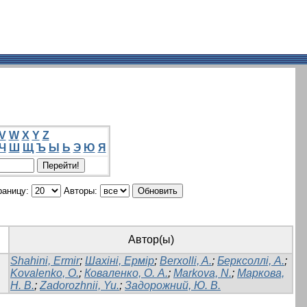
V
W
X
Y
Z
Ч
Ш
Щ
Ъ
Ы
Ь
Э
Ю
Я
раницу:
Авторы:
Автор(ы)
Shahini, Ermir
;
Шахіні, Ермір
;
Berxolli, A.
;
Берксоллі, А.
;
Kovalenko, O.
;
Коваленко, О. А.
;
Markova, N.
;
Маркова,
Н. В.
;
Zadorozhnii, Yu.
;
Задорожний, Ю. В.