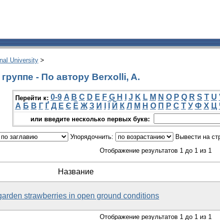
onal University
>
руппе - По автору Berxolli, A.
0-9
A
B
C
D
E
F
G
H
I
J
K
L
M
N
O
P
Q
R
S
T
U
Перейти к:
А
Б
В
Г
Ґ
Д
Е
Є
Ё
Ж
З
И
І
Ї
Й
К
Л
М
Н
О
П
Р
С
Т
У
Ф
Х
Ц
или введите несколько первых букв:
Упорядочнить:
Вывести на ст
Отображение результатов 1 до 1 из 1
Название
garden strawberries in open ground conditions
Отображение результатов 1 до 1 из 1