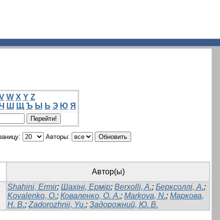
V
W
X
Y
Z
Ч
Ш
Щ
Ъ
Ы
Ь
Э
Ю
Я
раницу:
Авторы:
Автор(ы)
Shahini, Ermir
;
Шахіні, Ермір
;
Berxolli, A.
;
Берксоллі, А.
;
Kovalenko, O.
;
Коваленко, О. А.
;
Markova, N.
;
Маркова,
Н. В.
;
Zadorozhnii, Yu.
;
Задорожний, Ю. В.