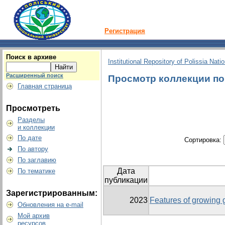
Регистрация
Поиск в архиве
Institutional Repository of Polissia Nati
Расширенный поиск
Просмотр коллекции по г
Главная страница
Просмотреть
Разделы
и коллекции
По дате
Сортировка:
По автору
По заглавию
Дата
По тематике
публикации
Зарегистрированным:
2023
Features of growing 
Обновления на e-mail
Мой архив
ресурсов