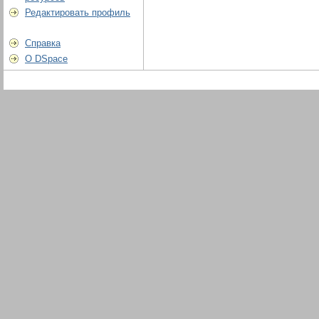
Редактировать профиль
Справка
О DSpace