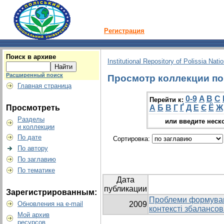
Регистрация
Поиск в архиве
Institutional Repository of Polissia Nati
Расширенный поиск
Просмотр коллекции по г
Главная страница
0-9
A
B
C
Перейти к:
Просмотреть
А
Б
В
Г
Ґ
Д
Е
Є
Ё
Ж
Разделы
или введите неск
и коллекции
По дате
Сортировка:
По автору
По заглавию
По тематике
Дата
публикации
Зарегистрированным:
Проблеми формуванн
Обновления на e-mail
2009
контексті збалансов
Мой архив
ресурсов