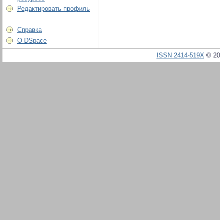
Редактировать профиль
Справка
О DSpace
ISSN 2414-519X
© 20