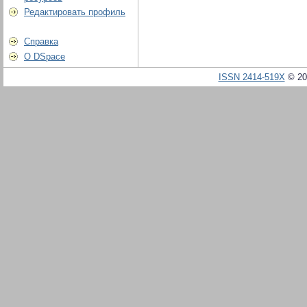
Редактировать профиль
Справка
О DSpace
ISSN 2414-519X
© 20