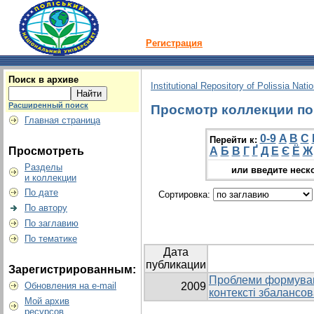
Регистрация
Поиск в архиве
Institutional Repository of Polissia Nati
Расширенный поиск
Просмотр коллекции по г
Главная страница
0-9
A
B
C
Перейти к:
Просмотреть
А
Б
В
Г
Ґ
Д
Е
Є
Ё
Ж
Разделы
или введите неск
и коллекции
По дате
Сортировка:
По автору
По заглавию
По тематике
Дата
публикации
Зарегистрированным:
Проблеми формуванн
Обновления на e-mail
2009
контексті збалансов
Мой архив
ресурсов