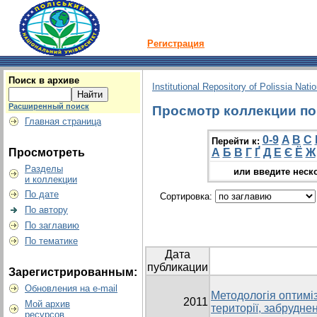
Регистрация
Поиск в архиве
Institutional Repository of Polissia Nati
Расширенный поиск
Просмотр коллекции по 
Главная страница
0-9
A
B
C
Перейти к:
Просмотреть
А
Б
В
Г
Ґ
Д
Е
Є
Ё
Ж
Разделы
или введите неск
и коллекции
По дате
Сортировка:
По автору
По заглавию
По тематике
Дата
публикации
Зарегистрированным:
Обновления на e-mail
Методологія оптимі
2011
Мой архив
території, забрудне
ресурсов