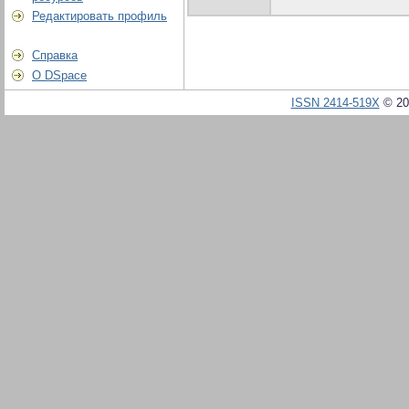
Редактировать профиль
Справка
О DSpace
ISSN 2414-519X
© 20