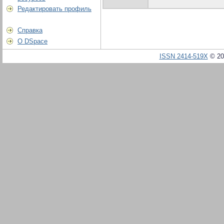
Редактировать профиль
Справка
О DSpace
ISSN 2414-519X
© 20