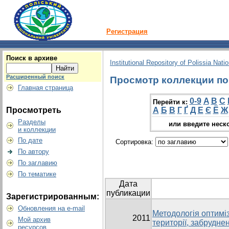
Регистрация
Поиск в архиве
Institutional Repository of Polissia Nati
Расширенный поиск
Просмотр коллекции по 
Главная страница
0-9
A
B
C
Перейти к:
Просмотреть
А
Б
В
Г
Ґ
Д
Е
Є
Ё
Ж
Разделы
или введите неск
и коллекции
По дате
Сортировка:
По автору
По заглавию
По тематике
Дата
публикации
Зарегистрированным:
Обновления на e-mail
Методологія оптимі
2011
Мой архив
території, забрудне
ресурсов